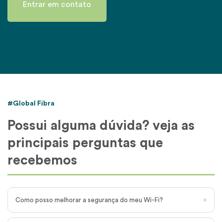
Entrar em contato
Contato
Indique um amigo
Trabalhe conosco
Facilidades
#Global Fibra
Área do Assinante
Possui alguma dúvida? veja as
principais perguntas que
Teste de Velocidade
recebemos
Como posso melhorar a segurança do meu Wi-Fi?